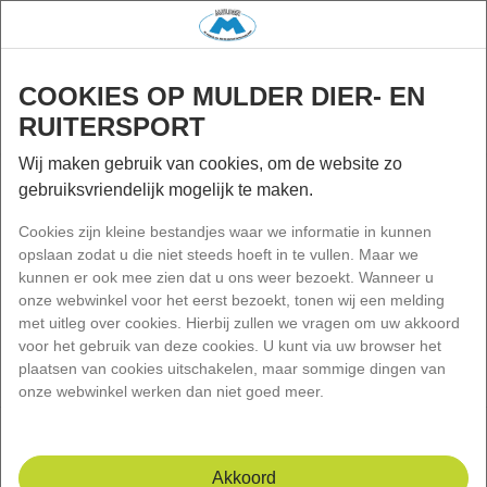
gap
Wink
Menu
COOKIES OP MULDER DIER- EN
Zoek
RUITERSPORT
Vóór 15:00 besteld, de volgende werkdag bezorgd!
Wij maken gebruik van cookies, om de website zo
Home
Kat
Kattenbakvulling En Benodigdheden
gebruiksvriendelijk mogelijk te maken.
Kattenbakvulling en benodigdheden
Cookies zijn kleine bestandjes waar we informatie in kunnen
opslaan zodat u die niet steeds hoeft in te vullen. Maar we
kunnen er ook mee zien dat u ons weer bezoekt. Wanneer u
onze webwinkel voor het eerst bezoekt, tonen wij een melding
met uitleg over cookies. Hierbij zullen we vragen om uw akkoord
voor het gebruik van deze cookies. U kunt via uw browser het
plaatsen van cookies uitschakelen, maar sommige dingen van
onze webwinkel werken dan niet goed meer.
Akkoord