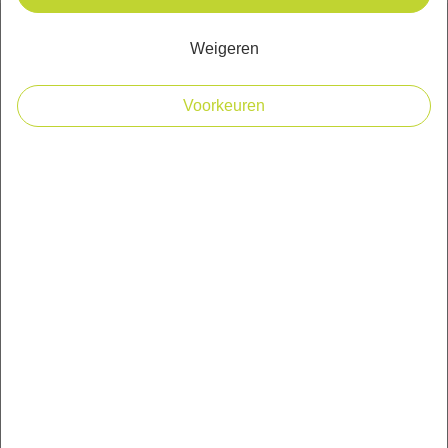
Welkom
Weigeren
Wie zijn wij
Blog
Voorkeuren
Diensten
Ruitersport
Mulder verhuur
Klantenservice
Openingstijden winkel
Bezorgopties en verzendkosten
Bestellen en betalen
Betaalmogelijkheden en BTW
Garantie
Retourneren/herroepen
Veelgestelde vragen
Wat te doen bij klachten ?