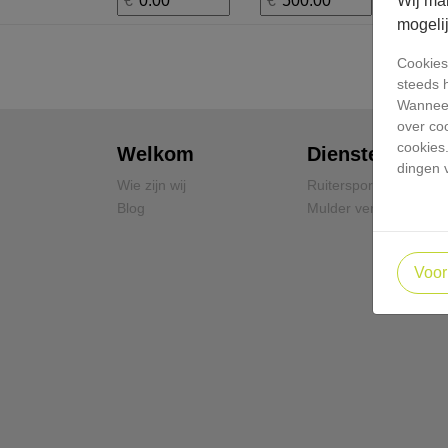
Wij ma
mogeli
Cookies 
steeds 
Wanneer
over co
cookies
Welkom
Diensten
dingen 
Wie zijn wij
Ruitersport
Blog
Mulder verhuur
Voor