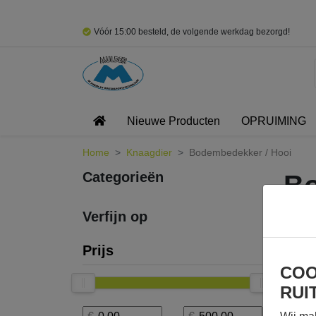
Vóór 15:00 besteld, de volgende werkdag bezorgd!
Nieuwe Producten
OPRUIMING
Home
Knaagdier
Bodembedekker / Hooi
Categorieën
Bo
Verfijn op
Prijs
COO
RUI