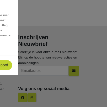
e niet
oekt.
itleg
ze
sommige
Inschrijven
Nieuwbrief
Schrijf je in voor onze e-mail nieuwbrief.
Blijf op de hoogte van nieuwe acties en
aanbiedingen.
koord
Emailadres
Button
1
Volg ons op social media
247