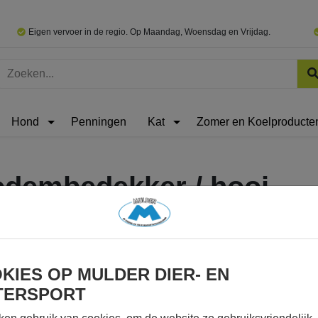
Eigen vervoer in de regio. Op Maandag, Woensdag en Vrijdag.
Hond
Penningen
Kat
Zomer en Koelproducte
dembedekker / hooi
KIES OP MULDER DIER- EN
TERSPORT