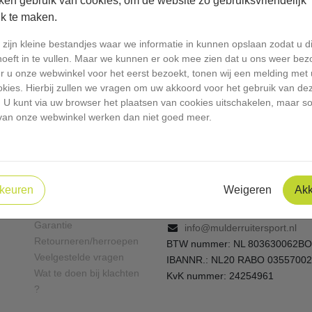
ken gebruik van cookies, om de website zo gebruiksvriendelijk
jk te maken.
zijn kleine bestandjes waar we informatie in kunnen opslaan zodat u di
hoeft in te vullen. Maar we kunnen er ook mee zien dat u ons weer bez
 u onze webwinkel voor het eerst bezoekt, tonen wij een melding met u
okies. Hierbij zullen we vragen om uw akkoord voor het gebruik van de
. U kunt via uw browser het plaatsen van cookies uitschakelen, maar 
Contact
Klantenservice
van onze webwinkel werken dan niet goed meer.
Openingstijden winkel
Mulder dier- en
Bezorgopties en
ruitersportspeciaalzaak
verzendkosten
Dorpsweg 21
Bestellen en betalen
3235 AE Rockanje
keuren
Weigeren
Ak
Betaalmogelijkheden en
0181-404402
BTW
06-10484844
Garantie
info@mulderruitersport.nl
Retourneren/herroepen
BTW nummer: NL 803630062BO
Veelgestelde vragen
IBANNR.: NL20 RABO 0355700
Wat te doen bij klachten
KvK nummer: 24254961
?