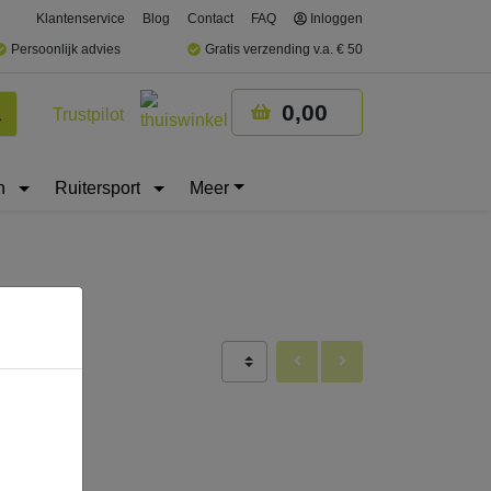
Klantenservice
Blog
Contact
FAQ
Inloggen
Persoonlijk advies
Gratis verzending v.a. € 50
0,00
Trustpilot
Winkelmandje
Zoeken
n
Ruitersport
Meer
gap