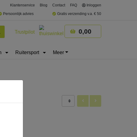
Klantenservice
Blog
Contact
FAQ
Inloggen
Persoonlijk advies
Gratis verzending v.a. € 50
0,00
Trustpilot
Winkelmandje
Zoeken
n
Ruitersport
Meer
gap