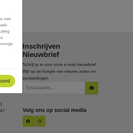
e niet
oekt.
itleg
ze
sommige
Inschrijven
Nieuwbrief
Schrijf je in voor onze e-mail nieuwbrief.
Blijf op de hoogte van nieuwe acties en
aanbiedingen.
koord
Emailadres
Button
1
Volg ons op social media
247