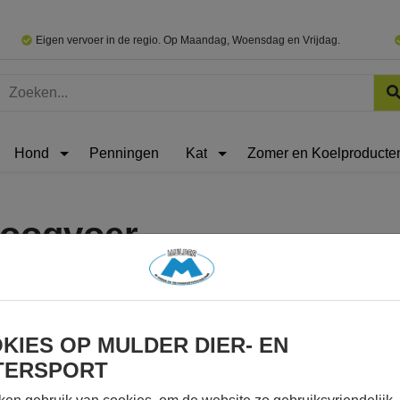
Eigen vervoer in de regio. Op Maandag, Woensdag en Vrijdag.
Hond
Penningen
Kat
Zomer en Koelproducte
oogvoer
KIES OP MULDER DIER- EN
TERSPORT