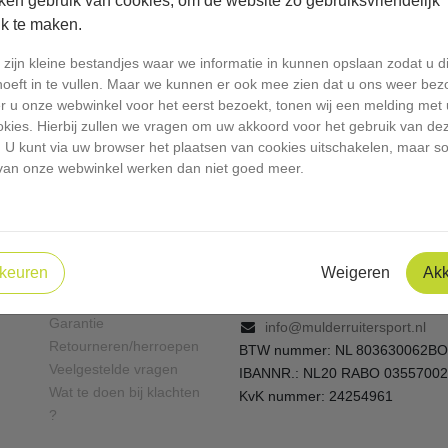
ken gebruik van cookies, om de website zo gebruiksvriendelijk
jk te maken.
zijn kleine bestandjes waar we informatie in kunnen opslaan zodat u di
hoeft in te vullen. Maar we kunnen er ook mee zien dat u ons weer bez
 u onze webwinkel voor het eerst bezoekt, tonen wij een melding met u
okies. Hierbij zullen we vragen om uw akkoord voor het gebruik van de
. U kunt via uw browser het plaatsen van cookies uitschakelen, maar 
Contact
Klantenservice
van onze webwinkel werken dan niet goed meer.
Openingstijden winkel
Mulder dier- en
Bezorgopties en
ruitersportspeciaalzaak
verzendkosten
Dorpsweg 21
Bestellen en betalen
3235 AE Rockanje
keuren
Weigeren
Ak
Betaalmogelijkheden en
0181-404402
BTW
06-10484844
Garantie
info@mulderruitersport.nl
Retourneren/herroepen
BTW nummer: NL 803630062BO
Veelgestelde vragen
IBANNR.: NL20 RABO 0355700
Wat te doen bij klachten
KvK nummer: 24254961
?