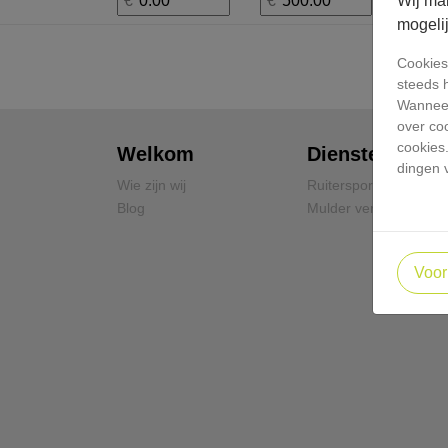
Wij ma
mogeli
Cookies 
steeds 
Wanneer
over co
cookies
Welkom
Diensten
dingen 
Wie zijn wij
Ruitersport
Blog
Mulder verhuur
Voor