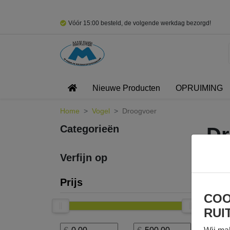
Vóór 15:00 besteld, de volgende werkdag bezorgd!
Nieuwe Producten
OPRUIMING
Home
Vogel
Droogvoer
Categorieën
Dr
Verfijn op
Prijs
COO
RUI