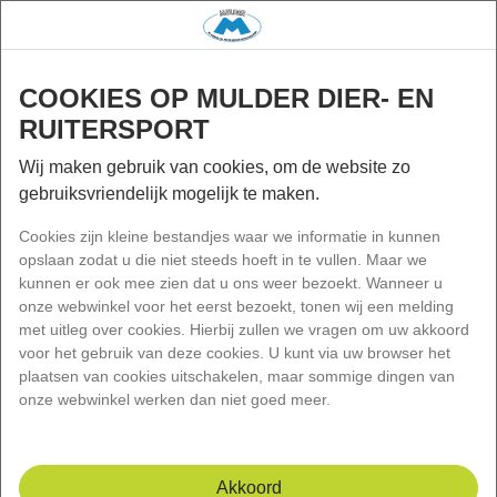
gap
Wink
Menu
COOKIES OP MULDER DIER- EN
Zoek
RUITERSPORT
Vóór 15:00 besteld, de volgende werkdag bezorgd!
Wij maken gebruik van cookies, om de website zo
Home
Hond
Speelgoed
gebruiksvriendelijk mogelijk te maken.
BZ DRIJVEND LUCHTBED GODY 140X96
Bz Drijvend Luchtbed Gody 140X96
Cookies zijn kleine bestandjes waar we informatie in kunnen
opslaan zodat u die niet steeds hoeft in te vullen. Maar we
BEEZTEES
| EAN: 8712695667223
| Artikelnummer: 36146
kunnen er ook mee zien dat u ons weer bezoekt. Wanneer u
onze webwinkel voor het eerst bezoekt, tonen wij een melding
met uitleg over cookies. Hierbij zullen we vragen om uw akkoord
voor het gebruik van deze cookies. U kunt via uw browser het
plaatsen van cookies uitschakelen, maar sommige dingen van
onze webwinkel werken dan niet goed meer.
Akkoord