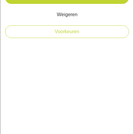
Weigeren
Voorkeuren
49
99
Op voorraad
Voorraad per vestiging
In winkelmandje
Productinformatie
et Beeztees Drijvend Luchtbed Gody is een super leuk product
voor jouw hond, tijdens warme zomerse dagen! Dit drijvende