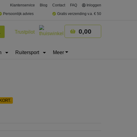
Klantenservice
Blog
Contact
FAQ
Inloggen
Persoonlijk advies
Gratis verzending v.a. € 50
0,00
Trustpilot
Winkelmandje
Zoeken
n
Ruitersport
Meer
KORT.