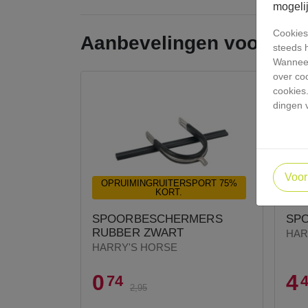
mogeli
Cookies 
Aanbevelingen voor jou
steeds 
Wanneer
over co
cookies
dingen 
Voor
OPRUIMINGRUITERSPORT 75%
OP
KORT.
SPOORBESCHERMERS
SPO
RUBBER ZWART
HAR
HARRY'S HORSE
0
4
74
2,95