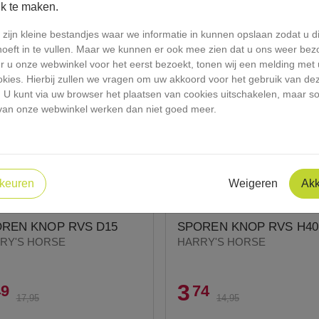
jk te maken.
zijn kleine bestandjes waar we informatie in kunnen opslaan zodat u di
hoeft in te vullen. Maar we kunnen er ook mee zien dat u ons weer bez
 u onze webwinkel voor het eerst bezoekt, tonen wij een melding met u
okies. Hierbij zullen we vragen om uw akkoord voor het gebruik van de
. U kunt via uw browser het plaatsen van cookies uitschakelen, maar 
van onze webwinkel werken dan niet goed meer.
keuren
Weigeren
Ak
RUIMINGRUITERSPORT 75%
OPRUIMINGRUITERSPORT 7
KORT.
KORT.
REN KNOP RVS D15
SPOREN KNOP RVS H40
RY'S HORSE
HARRY'S HORSE
3
49
74
17,95
14,95