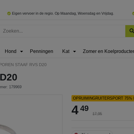
Eigen vervoer in de regio. Op Maandag, Woensdag en Vrijdag.
Hond
Penningen
Kat
Zomer en Koelproducte
POREN STAAF RVS D20
D20
mmer: 179969
OPRUIMINGRUITERSPORT 75% 
4
49
17,95