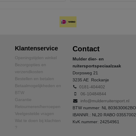
Contact
Klantenservice
Openingstijden winkel
Mulder dier- en
Bezorgopties en
ruitersportspeciaalzaak
verzendkosten
Dorpsweg 21
Bestellen en betalen
3235 AE Rockanje
Betaalmogelijkheden en
0181-404402
BTW
06-10484844
Garantie
info@mulderruitersport.nl
Retourneren/herroepen
BTW nummer: NL 803630062BO
Veelgestelde vragen
IBANNR.: NL20 RABO 0355700
Wat te doen bij klachten
KvK nummer: 24254961
?