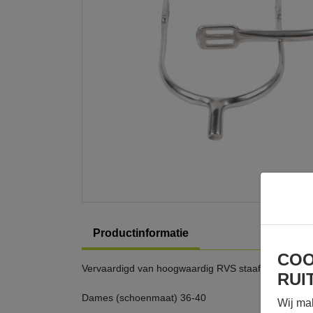
Productinformatie
COO
Vervaardigd van hoogwaardig RVS staafsporen
RUI
Dames (schoenmaat) 36-40
Wij ma