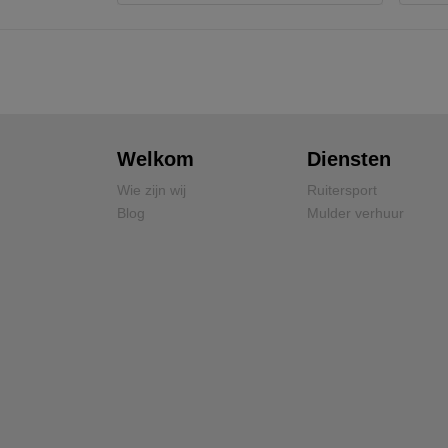
Welkom
Diensten
Wie zijn wij
Ruitersport
Blog
Mulder verhuur