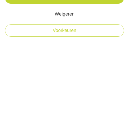
Welkom
Weigeren
Wie zijn wij
Blog
Voorkeuren
Diensten
Ruitersport
Mulder verhuur
Klantenservice
Openingstijden winkel
Bezorgopties en verzendkosten
Bestellen en betalen
Betaalmogelijkheden en BTW
Garantie
Retourneren/herroepen
Veelgestelde vragen
Wat te doen bij klachten ?