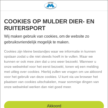
gap
Wink
Menu
COOKIES OP MULDER DIER- EN
Zoek
RUITERSPORT
Vóór 15:00 besteld, de volgende werkdag bezorgd!
Wij maken gebruik van cookies, om de website zo
Home
Ruitersport
Sporen & Toebehoren
gebruiksvriendelijk mogelijk te maken.
sporen & toebehoren
Cookies zijn kleine bestandjes waar we informatie in kunnen
opslaan zodat u die niet steeds hoeft in te vullen. Maar we
kunnen er ook mee zien dat u ons weer bezoekt. Wanneer u
onze webwinkel voor het eerst bezoekt, tonen wij een melding
met uitleg over cookies. Hierbij zullen we vragen om uw akkoord
voor het gebruik van deze cookies. U kunt via uw browser het
plaatsen van cookies uitschakelen, maar sommige dingen van
onze webwinkel werken dan niet goed meer.
Akkoord